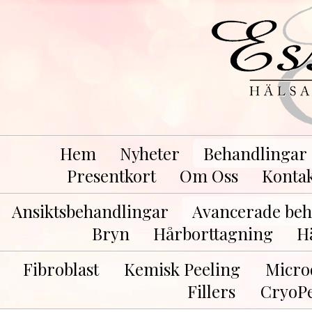
Hem
Nyheter
Behandlingar
Presentkort
Om Oss
Konta
Ansiktsbehandlingar
Avancerade beh
Bryn
Hårborttagning
H
Fibroblast
Kemisk Peeling
Micro
Fillers
CryoP